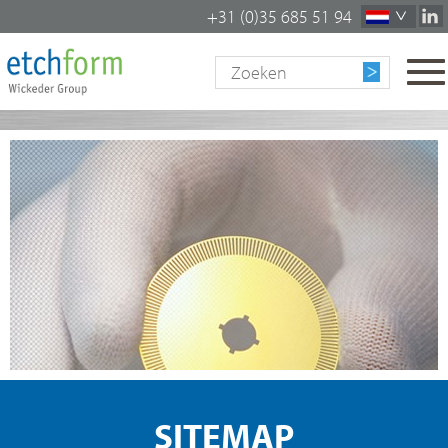
+31 (0)35 685 51 94
To
na
SITEMAP